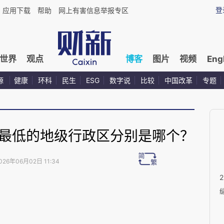
登
应用下载
帮助
网上有害信息举报专区
世界
观点
博客
图片
视频
Eng
源
健康
环科
民生
ESG
数字说
比较
中国改革
专题
和最低的地级行政区分别是哪个？
026年06月02日 11:34