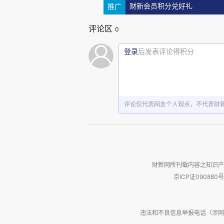
在我搜索到的全国各个地级行
推广
财新会员积分兑好礼
高的。
评论区
0
登录
后发表评论得积分
下面再看看2025年出生率最
根据伊春市统计局发布的《伊
1%人口抽样调查结果显示，年末常
评论仅代表网友个人观点，不代表财
安部门统计，2025年末全市户籍总
人口12.9万人。户籍人口城镇化
49.4%；女性人口50.7万人，占
财新网所刊载内容之知识产
率2.0‰，死亡人口2.6万人，死亡
京ICP证090880号
违法和不良信息举报电话（涉网络暴力有