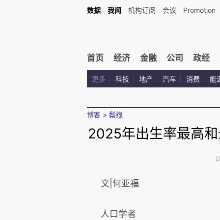
数据
我闻
机构订阅
会议
Promotion
首页
经济
金融
公司
政经
更多
科技
地产
汽车
消费
能
博客
>
鬃缆
2025年出生率最高
2
文|何亚福
人口学者