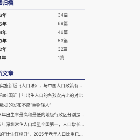
章归档
34篇
26年
69篇
25年
46篇
24年
53篇
23年
32篇
22年
1篇
1年
新文章
越南实施新版《人口法》，与中国人口政策有什么不同？
和韩国近十年出生人口的各孩次占比的对比
数据的发布不应“重物轻人”
2025年出生率最高和最低的地级行政区分别是哪个？
2025年深圳常住人口增量全国第一，人口增长促进经济发展
昔日的“计生红旗县”，2025年老年人口比重已高达43%