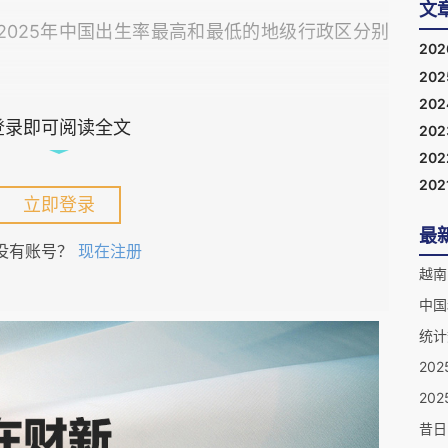
文
2025年中国出生率最高和最低的地级行政区分别
20
20
20
是西藏，那么，出生率最高的地级行政区是不是也
登录即可阅读全文
20
20
202
立即登录
南市2025年国民经济和社会发展统计公报》，
最
没有账号？
现在注册
万人，比上年末增加0.65万人。全年人口出生率
增长率4.68‰，城镇化率34.49%。
中国
统计
025年全国人口出生率为5.63‰。可见，山南市
倍。