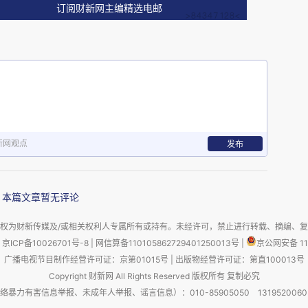
政区2025年出生率数据中，甘孜州的出生率是最
订阅财新网主编精选电邮
低的地级行政区。
春市2025年国民经济和社会发展统计公报》：据
住人口80.2万人，比上年末减少0.8万人。据公
新网观点
发布
人口100.1万人。其中，城镇人口87.1万人，乡村
率87.1%。男性人口49.4万人，占总人口比重为
本篇文章暂无评论
总人口比重为50.6%。全市出生人口0.2万人，出生
权为财新传媒及/或相关权利人专属所有或持有。未经许可，禁止进行转载、摘编、
率26.2‰，人口自然增长率为-24.2‰。
京ICP备10026701号-8
|
网信算备110105862729401250013号
|
京公网安备 11
广播电视节目制作经营许可证：京第01015号
|
出版物经营许可证：第直100013号
Copyright 财新网 All Rights Reserved 版权所有 复制必究
害信息举报、未成年人举报、谣言信息）：010-85905050 13195200605 举报邮