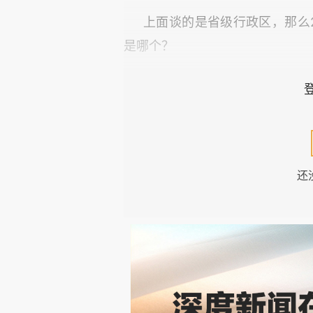
上面谈的是省级行政区，那么
是哪个？
既然出生率最高的省级行政区
在西藏呢？
根据山南市统计局发布的《山
还
2025年末全市常住人口36.4
11.44‰，死亡率 6.75‰，自然
根据国家统计局发布的数据，2
出生率相当于全国出生率的2.03