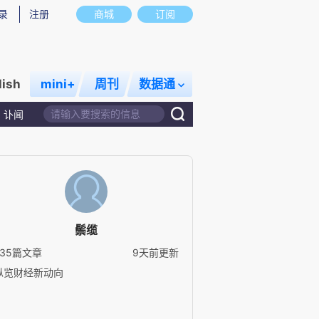
录
注册
商城
订阅
lish
mini+
周刊
数据通
讣闻
鬃缆
235篇文章
9天前更新
纵览财经新动向