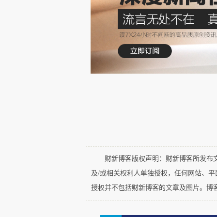
山南市是西藏自治区的一个地
11.33‰，稍低于山南市，但也
但山南市和拉萨市并不是全国
的《甘孜藏族自治州2025年国民
人。其中，城镇人口39.9万人、乡
人口111.01万人。其中，男性55
口15.25万人，户籍乡村人口9
14.8‰；死亡人口0.91万人，人
2025年甘孜州人口出生率达到
财新博客版权声明：财新博客所发布文章
及/或相关权利人单独授权，任何网站、
山南市和拉萨市，更是远远高于甘
授权并不包括财新博客的文章及图片。博
率只有5.20‰，稍低于全国出生