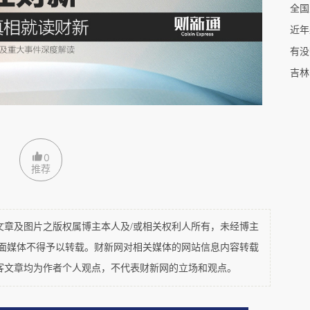
级市。2025年西藏首府拉萨市的出生率达到
相当于全国出生率的2倍左右。
近年
有没
出生率最高的地级行政区。根据甘孜州统计局发布
吉林
经济和社会发展统计公报》，全州常住人口111.9万
村人口72.0万人，城镇化率35.65%。全州户籍
.86万人，女性55.15万人。分城乡看，户籍城镇人
0
5.76万人。全年出生人口1.65万人，人口出生率
推荐
口死亡率8.2‰；人口自然增长率6.6‰。
14.8‰，相当于全国出生率的2.63倍，显著高于
及图片之版权属博主本人及/或相关权利人所有，未经博主
平面媒体不得予以转载。财新网对相关媒体的网站信息内容转载
孜州所在的四川省。2025年四川省常住人口出生
客文章均为作者个人观点，不代表财新网的立场和观点。
率。