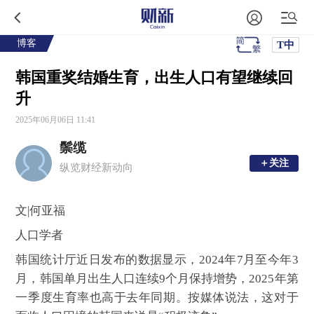
博客
T中
韩国重奖结婚生育，出生人口有望继续回
升
2025年06月06日 11:41
鬃缆
＋关注
＋关注
纵览财经新动向
文|何亚福
人口学者
韩国统计厅近日发布的数据显示，2024年7月至今年3
月，韩国单月出生人口连续9个月保持增势，2025年第
一季度生育率也高于去年同期。按媒体说法，这对于