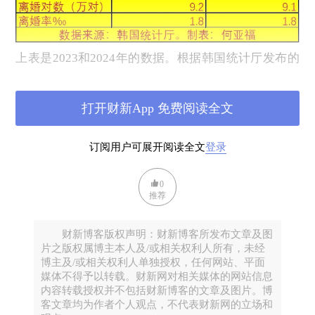
上表是2023和2024年的数据。根据韩国统计厅发布的
数据：
2025年1月韩国出生人口为23947人，同比上升
打开财新App 免费阅读全文
11.6%；结婚登记20153对，同比上升0.7%。
2025年2月韩国出生人口为20035人，同比上升3.2%；
订阅用户可展开阅读全文
登录
结婚登记19370对，同比上升14.3%。
0
今年1月，我写了一篇文章《
谁说发钱没用？韩国新生
推荐
儿止跌回升
》提到：韩国2024年出生人口止跌回升，
有以下几个原因：
财新博客版权声明：财新博客所发布文章及图
片之版权属博主本人及/或相关权利人所有，未经
一是过去生育高峰时期出生的人口进入婚育期。1991
博主及/或相关权利人单独授权，任何网站、平面
—1995年，韩国经历了一次生育高峰，每年出生人口
媒体不得予以转载。财新网对相关媒体的网站信息
达到70万左右。到2024年，这批在生育高峰时期出生
内容转载授权并不包括财新博客的文章及图片。博
客文章均为作者个人观点，不代表财新网的立场和
的人口陆续进入结婚和生育年龄。