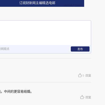
订阅财新网主编精选电邮
新网观点
发布
1
·
回复
少277 万人，是近十年初婚人数减量最大的一年。
钱。中间的更容易结婚。
或降幅如下：
·
回复