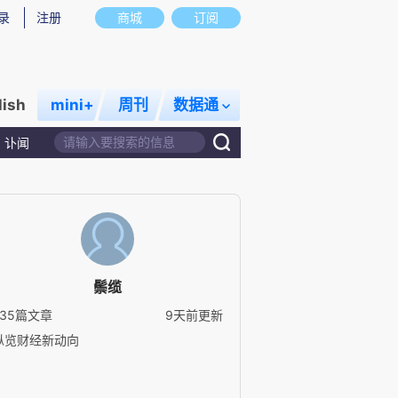
录
注册
商城
订阅
lish
mini+
周刊
数据通
讣闻
鬃缆
235篇文章
9天前更新
纵览财经新动向