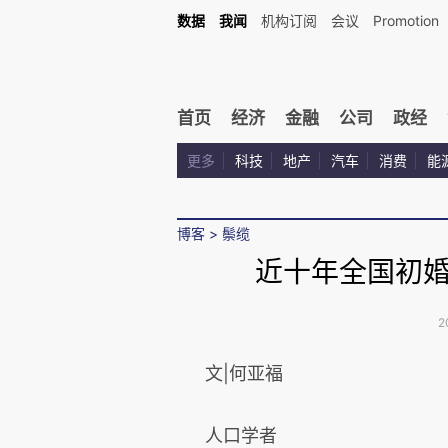
数据
我闻
机构订阅
会议
Promotion
首页
经济
金融
公司
政经
更多
科技
地产
汽车
消费
能
博客
>
鬃缆
近十年全国初
2
文|何亚福
人口学者