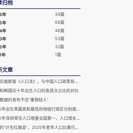
章归档
34篇
26年
69篇
25年
46篇
24年
53篇
23年
32篇
22年
1篇
1年
新文章
越南实施新版《人口法》，与中国人口政策有什么不同？
和韩国近十年出生人口的各孩次占比的对比
数据的发布不应“重物轻人”
2025年出生率最高和最低的地级行政区分别是哪个？
2025年深圳常住人口增量全国第一，人口增长促进经济发展
昔日的“计生红旗县”，2025年老年人口比重已高达43%